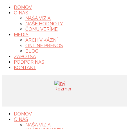
DOMOV
O NÁS
NAŠA VÍZIA
NAŠE HODNOTY
ČOMU VERÍME
MEDIA
ARCHÍV KÁZNÍ
ONLINE PRENOS
BLOG
ZAPOJ SA
PODPOR NÁS
KONTAKT
DOMOV
O NÁS
NAŠA VÍZIA