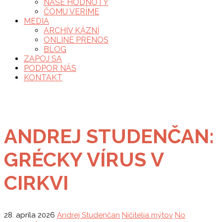
NAŠE HODNOTY
ČOMU VERÍME
MEDIA
ARCHÍV KÁZNÍ
ONLINE PRENOS
BLOG
ZAPOJ SA
PODPOR NÁS
KONTAKT
ANDREJ STUDENČAN:
GRÉCKY VÍRUS V
CIRKVI
28. apríla 2026
Andrej Studenčan
Ničitelia mýtov
No