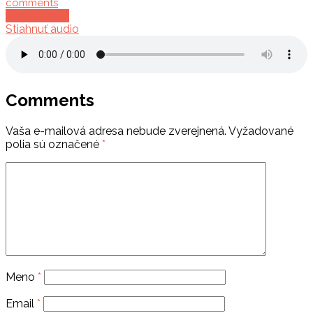
comments
Audio kázeň
Stiahnuť audio
Comments
Vaša e-mailová adresa nebude zverejnená.
Vyžadované
polia sú označené
*
Meno
*
Email
*