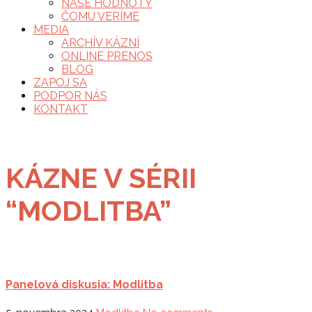
NAŠE HODNOTY
ČOMU VERÍME
MEDIA
ARCHÍV KÁZNÍ
ONLINE PRENOS
BLOG
ZAPOJ SA
PODPOR NÁS
KONTAKT
KÁZNE V SÉRII
“MODLITBA”
Panelová diskusia: Modlitba