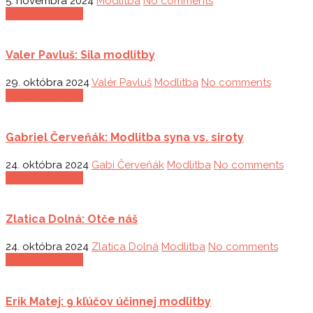
5. novembra 2024
Modlitba
No comments
Vypočuť kázeň
Valer Pavluš: Sila modlitby
29. októbra 2024
Valér Pavluš
Modlitba
No comments
Vypočuť kázeň
Gabriel Červeňák: Modlitba syna vs. siroty
24. októbra 2024
Gabi Červeňák
Modlitba
No comments
Vypočuť kázeň
Zlatica Dolná: Otče náš
24. októbra 2024
Zlatica Dolná
Modlitba
No comments
Vypočuť kázeň
Erik Matej: 9 kľúčov účinnej modlitby