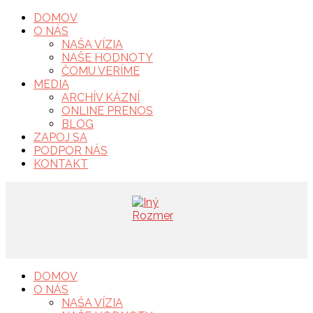
DOMOV
O NÁS
NAŠA VÍZIA
NAŠE HODNOTY
ČOMU VERÍME
MEDIA
ARCHÍV KÁZNÍ
ONLINE PRENOS
BLOG
ZAPOJ SA
PODPOR NÁS
KONTAKT
DOMOV
O NÁS
NAŠA VÍZIA